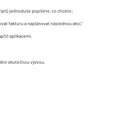
riptů jednoduše popíšete, co chcete:
vat fakturu a naplánovat následnou akci.“
příč aplikacemi.
dění skutečnou výzvou.