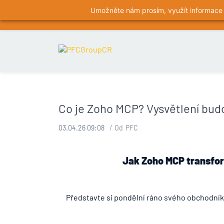
Umožněte nám prosím, využít informace o
Omlouváme se, ale protože ze zákona musíme, byť
info@pfc-group.com
+420228810018
Co je Zoho MCP? Vysvětlení bud
03.04.26 09:08
Od
PFC
Jak Zoho MCP transfor
Představte si pondělní ráno svého obchodník