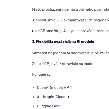
Místo procházení více nástrojů nebo psaní sk
„Obnovit smlouvu, aktualizovat CRM, vygenero
👉 MCP umožňuje AI plynule provádět akce na
3. Flexibilita nezávislá na AI modelu
Vázanost na jednom AI dodavatele je při zavá
Zoho MCP je však nezávislé na modelu.
Funguje s:
OpenAI (modely GPT)
Anthropic (Claude)
Hugging Face