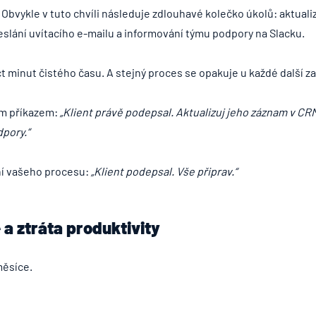
 Obvykle v tuto chvíli následuje zdlouhavé kolečko úkolů: aktual
slání uvítacího e-mailu a informování týmu podpory na Slacku.
t minut čistého času. A stejný proces se opakuje u každé další za
ným příkazem:
„Klient právě podepsal. Aktualizuj jeho záznam v CRM
dpory.“
ní vašeho procesu:
„Klient podepsal. Vše připrav.“
 a ztráta produktivity
měsíce.