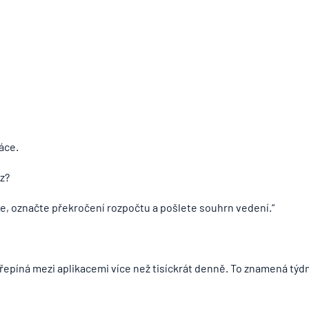
áce.
z?
je, označte překročení rozpočtu a pošlete souhrn vedení.“
píná mezi aplikacemi více než tisíckrát denně. To znamená týdny 