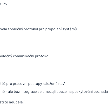
ikují.
ala společný protokol pro propojení systémů.
polečný komunikační protokol:
otéž pro pracovní postupy založené na AI
né – ale bez integrace se omezují pouze na poskytování poznatk
i to neudělají.