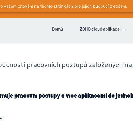
 vašem chování na těchto stránkách pro jejich budoucí zlepšení.
 je to na všech stránkách samozřejmost, musíme Vás požádat o s
Domů
ZOHO cloud aplikace
oucnosti pracovních postupů založených na
muje pracovní postupy s více aplikacemi do jednoh
a.