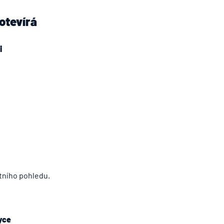
otevírá
i
tního pohledu.
yce