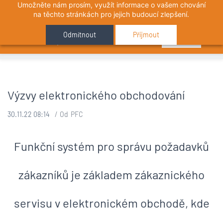
Umožněte nám prosím, využít informace o vašem chování
Omlouváme se, ale protože ze zákona musíme, byť je to na
Sign In
na těchto stránkách pro jejich budoucí zlepšení.
všech stránkách samozřejmost, musíme Vás požádat o
Odmítnout
Přijmout
souhlas s používáním našich "sušenek"
Souhlasím
Výzvy elektronického obchodování
30.11.22 08:14
Od
PFC
Funkční systém pro správu požadavků
zákazníků je základem zákaznického
servisu v elektronickém obchodě, kde